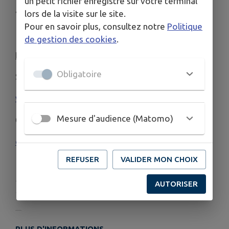
un petit fichier enregistré sur votre terminal
• Présence de verre, textile et Ordures Ménagères
lors de la visite sur le site.
Pour en savoir plus, consultez notre
Politique
de gestion des cookies
.
Pour toute information
Obligatoire
SMICTOM d'Amboise
www.smictom-amboise.fr
Mesure d'audience (Matomo)
02 47 23 47 66
contact@smictom-amboise.fr
REFUSER
VALIDER MON CHOIX
Publié par Communauté de Communes Autour
AUTORISER
de Chenonceaux Bléré-Val de Cher
PLUS D'INFORMATIONS