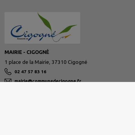
MAIRIE - CIGOGNÉ
1 place de la Mairie, 37310 Cigogné
02 47 57 83 16
mairie@communedecigogne.fr
M'Y RENDRE
www.communedecigogne.fr/