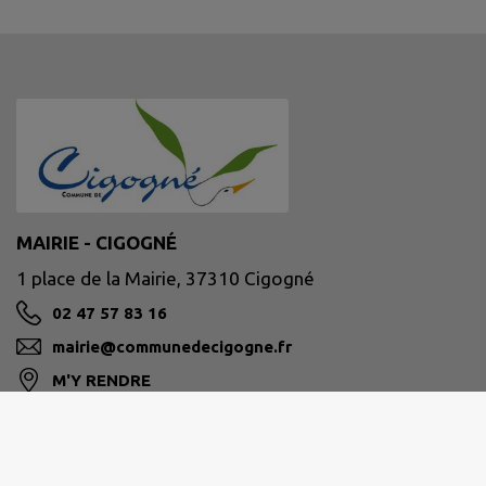
MAIRIE - CIGOGNÉ
1 place de la Mairie, 37310 Cigogné
02 47 57 83 16
mairie@communedecigogne.fr
M'Y RENDRE
www.communedecigogne.fr/