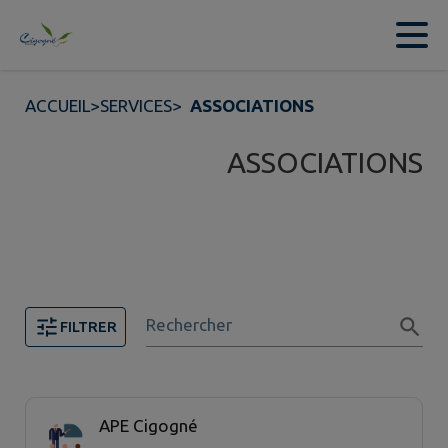
Contenu
Menu
Recherche
Pied de page
ACCUEIL
>
SERVICES
>
ASSOCIATIONS
ASSOCIATIONS
Rechercher
FILTRER
2 associations trouvées.
APE Cigogné