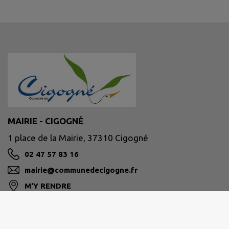
MAIRIE - CIGOGNÉ
1 place de la Mairie, 37310 Cigogné
02 47 57 83 16
mairie@communedecigogne.fr
M'Y RENDRE
www.communedecigogne.fr/