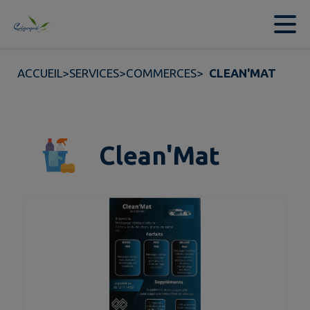
Contenu
Menu
Recherche
Pied de page
ACCUEIL
>
SERVICES
>
COMMERCES
>
CLEAN'MAT
Clean'Mat