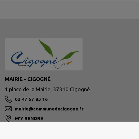
MAIRIE - CIGOGNÉ
1 place de la Mairie, 37310 Cigogné
02 47 57 83 16
mairie@communedecigogne.fr
M'Y RENDRE
www.communedecigogne.fr/