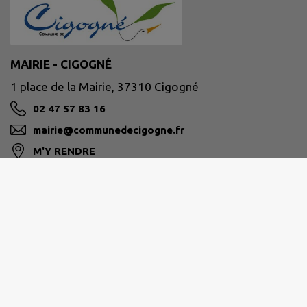
MAIRIE - CIGOGNÉ
1 place de la Mairie, 37310 Cigogné
02 47 57 83 16
mairie@communedecigogne.fr
M'Y RENDRE
www.communedecigogne.fr/