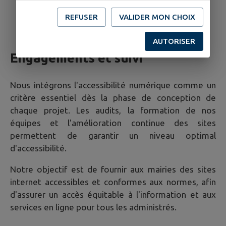
Intégration des retours d'expérience des
REFUSER
VALIDER MON CHOIX
utilisateurs pour améliorer l'ergonomie et
l'accessibilité des sites.
AUTORISER
Engagements et suivi
Nous intégrons l'accessibilité numérique comme un
critère essentiel dès la phase de conception de
chaque projet. Les audits, la formation de nos
équipes et l'amélioration continue des sites
permettent de garantir un niveau optimal
d'accessibilité.
Notre objectif est de fournir aux mairies des sites
internet accessibles et conformes aux normes, afin
d'assurer un accès équitable à l'information et aux
services en ligne pour tous les administrés.