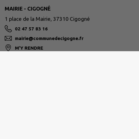
MAIRIE - CIGOGNÉ
1 place de la Mairie, 37310 Cigogné
02 47 57 83 16
mairie@communedecigogne.fr
M'Y RENDRE
www.communedecigogne.fr/
AUTOUR DE CHENONCEAUX BLÉRÉ-VAL DE CHER