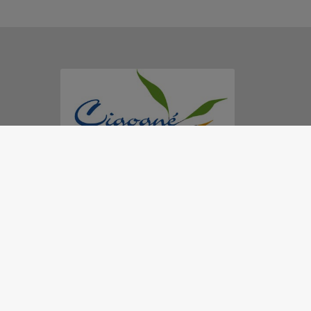
MAIRIE - CIGOGNÉ
1 place de la Mairie, 37310 Cigogné
02 47 57 83 16
mairie@communedecigogne.fr
M'Y RENDRE
www.communedecigogne.fr/