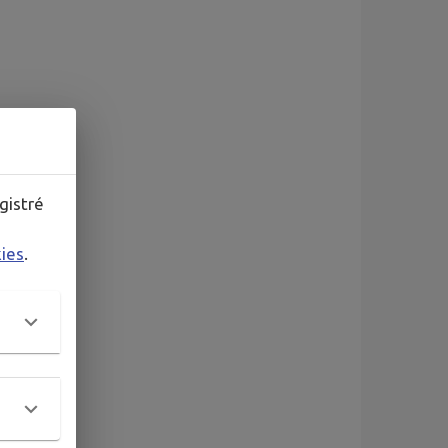
gistré
kies
.