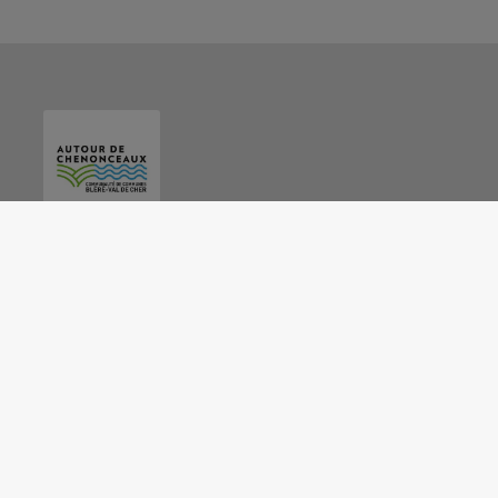
AUTOUR DE CHENONCEAUX BLÉRÉ-VAL DE
CHER
39 rue Gambetta 37150 Bléré
02 47 23 58 63
info@cc-autourdechenonceaux.fr
M'Y RENDRE
www.cc-autourdechenonceaux.fr/